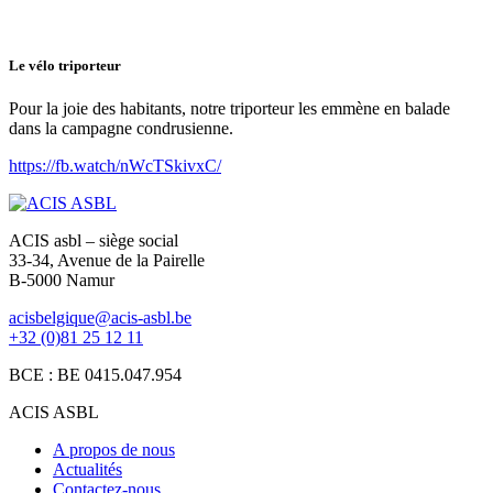
Le vélo triporteur
Pour la joie des habitants, notre triporteur les emmène en balade
dans la campagne condrusienne.
https://fb.watch/nWcTSkivxC/
ACIS asbl – siège social
33-34, Avenue de la Pairelle
B-5000 Namur
acisbelgique@acis-asbl.be
+32 (0)81 25 12 11
BCE : BE 0415.047.954
ACIS ASBL
A propos de nous
Actualités
Contactez-nous