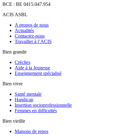
BCE : BE 0415.047.954
ACIS ASBL
A propos de nous
Actualités
Contactez-nous
Travailler à l’ACIS
Bien grandir
Crèches
Aide à la Jeunesse
Enseignement spécialisé
Bien vivre
Santé mentale
Handicap
Insertion socioprofessionnelle
Femmes en difficultés
Bien vieillir
Maisons de repos