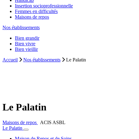
Handicap
Insertion socioprofessionnelle
Femmes en difficultés
Maisons de repos
Nos établissements
Bien grandir
Bien vivre
Bien vieillir
Accueil
Nos établissements
Le Palatin
Le Palatin
Maisons de repos
ACIS ASBL
Le Palatin
Maison de Repos et de Soins