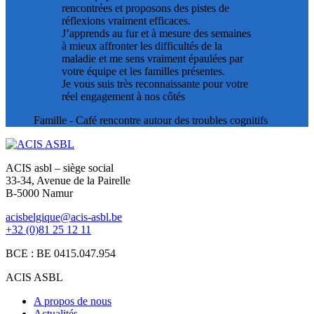
rencontrées et proposons des pistes de
réflexions vraiment efficaces.
J’apprends au fur et à mesure des semaines
à mieux affronter les difficultés de la
maladie et me sens vraiment épaulées par
votre équipe et les familles présentes.
Je vous suis très reconnaissante pour votre
réel engagement à nos côtés
Famille
- Café rencontre autour des troubles cognitifs
ACIS asbl – siège social
33-34, Avenue de la Pairelle
B-5000 Namur
acisbelgique@acis-asbl.be
+32 (0)81 25 12 11
BCE : BE 0415.047.954
ACIS ASBL
A propos de nous
Actualités