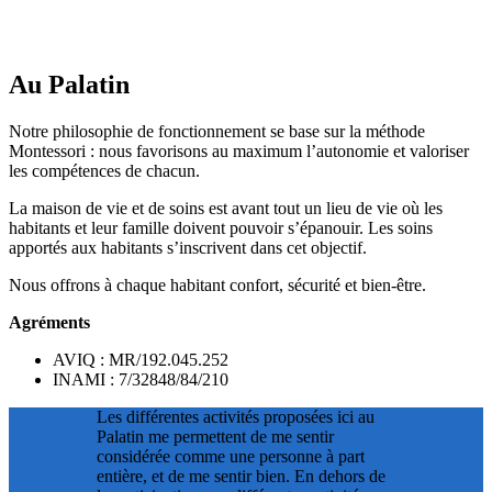
Au Palatin
Notre philosophie de fonctionnement se base sur la méthode
Montessori : nous favorisons au maximum l’autonomie et valoriser
les compétences de chacun.
La maison de vie et de soins est avant tout un lieu de vie où les
habitants et leur famille doivent pouvoir s’épanouir. Les soins
apportés aux habitants s’inscrivent dans cet objectif.
Nous offrons à chaque habitant confort, sécurité et bien-être.
Agréments
AVIQ : MR/192.045.252
INAMI : 7/32848/84/210
Les différentes activités proposées ici au
Palatin me permettent de me sentir
considérée comme une personne à part
entière, et de me sentir bien. En dehors de